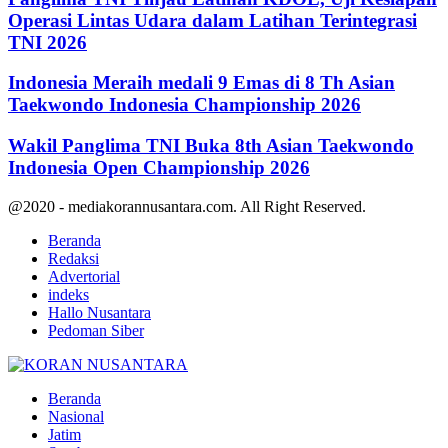
Operasi Lintas Udara dalam Latihan Terintegrasi
TNI 2026
Indonesia Meraih medali 9 Emas di 8 Th Asian
Taekwondo Indonesia Championship 2026
Wakil Panglima TNI Buka 8th Asian Taekwondo
Indonesia Open Championship 2026
@2020 - mediakorannusantara.com. All Right Reserved.
Beranda
Redaksi
Advertorial
indeks
Hallo Nusantara
Pedoman Siber
Facebook
Twitter
Youtube
Beranda
Nasional
Jatim