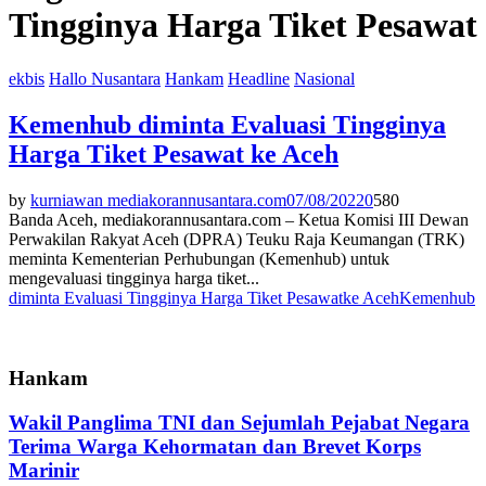
Tingginya Harga Tiket Pesawat
ekbis
Hallo Nusantara
Hankam
Headline
Nasional
Kemenhub diminta Evaluasi Tingginya
Harga Tiket Pesawat ke Aceh
by
kurniawan mediakorannusantara.com
07/08/2022
0
580
Banda Aceh, mediakorannusantara.com – Ketua Komisi III Dewan
Perwakilan Rakyat Aceh (DPRA) Teuku Raja Keumangan (TRK)
meminta Kementerian Perhubungan (Kemenhub) untuk
mengevaluasi tingginya harga tiket...
diminta Evaluasi Tingginya Harga Tiket Pesawat
ke Aceh
Kemenhub
Hankam
Wakil Panglima TNI dan Sejumlah Pejabat Negara
Terima Warga Kehormatan dan Brevet Korps
Marinir