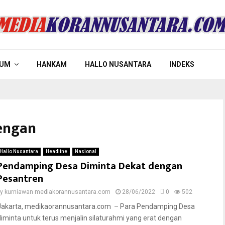
UM
HANKAM
HALLO NUSANTARA
INDEKS
dengan
Hallo Nusantara
Headline
Nasional
Pendamping Desa Diminta Dekat dengan
Pesantren
by
kurniawan mediakorannusantara.com
28/06/2022
0
502
Jakarta, medikaorannusantara.com – Para Pendamping Desa
diminta untuk terus menjalin silaturahmi yang erat dengan