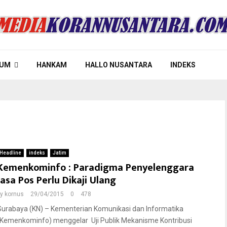
UM
HANKAM
HALLO NUSANTARA
INDEKS
Headline
indeks
Jatim
Kemenkominfo : Paradigma Penyelenggara
Jasa Pos Perlu Dikaji Ulang
by
kornus
29/04/2015
0
478
Surabaya (KN) – Kementerian Komunikasi dan Informatika
(Kemenkominfo) menggelar Uji Publik Mekanisme Kontribusi