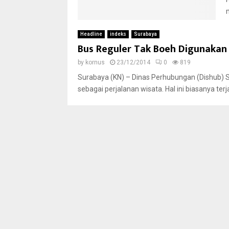
Headline
indeks
Surabaya
Bus Reguler Tak Boeh Digunakan
by
kornus
23/12/2014
0
819
Surabaya (KN) – Dinas Perhubungan (Dishub) 
sebagai perjalanan wisata. Hal ini biasanya terj