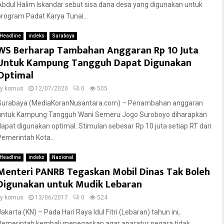
Abdul Halim Iskandar sebut sisa dana desa yang digunakan untuk
program Padat Karya Tunai...
Headline
indeks
Surabaya
WS Berharap Tambahan Anggaran Rp 10 Juta
Untuk Kampung Tangguh Dapat Digunakan
Optimal
by
kornus
12/07/2020
0
505
Surabaya (MediaKoranNusantara.com) – Penambahan anggaran
untuk Kampung Tangguh Wani Semeru Jogo Suroboyo diharapkan
dapat digunakan optimal. Stimulan sebesar Rp 10 juta setiap RT dari
Pemerintah Kota...
Headline
indeks
Nasional
Menteri PANRB Tegaskan Mobil Dinas Tak Boleh
Digunakan untuk Mudik Lebaran
by
kornus
13/06/2017
0
524
akarta (KN) – Pada Hari Raya Idul Fitri (Lebaran) tahun ini,
Pemerintah kembali menegaskan agar aparatur negara tidak