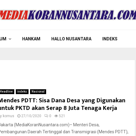
UM
HANKAM
HALLO NUSANTARA
INDEKS
Headline
indeks
Nasional
Mendes PDTT: Sisa Dana Desa yang Digunakan
untuk PKTD akan Serap 8 Juta Tenaga Kerja
by
kornus
27/10/2020
0
521
Jakarta (MediaKoranNusantara.com)– Menteri Desa,
Pembangunan Daerah Tertinggal dan Transmigrasi (Mendes PDTT),