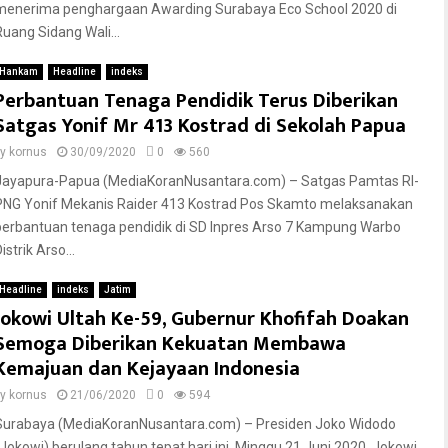
menerima penghargaan Awarding Surabaya Eco School 2020 di
Ruang Sidang Wali...
Hankam
Headline
indeks
Perbantuan Tenaga Pendidik Terus Diberikan
Satgas Yonif Mr 413 Kostrad di Sekolah Papua
by
kornus
30/09/2020
0
560
Jayapura-Papua (MediaKoranNusantara.com) – Satgas Pamtas RI-
PNG Yonif Mekanis Raider 413 Kostrad Pos Skamto melaksanakan
perbantuan tenaga pendidik di SD Inpres Arso 7 Kampung Warbo
istrik Arso...
Headline
indeks
Jatim
Jokowi Ultah Ke-59, Gubernur Khofifah Doakan
Semoga Diberikan Kekuatan Membawa
Kemajuan dan Kejayaan Indonesia
by
kornus
21/06/2020
0
594
Surabaya (MediaKoranNusantara.com) – Presiden Joko Widodo
(Jokowi) berulang tahun tepat hari ini, Minggu 21 Juni 2020. Jokowi