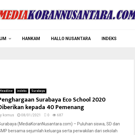
UM
HANKAM
HALLO NUSANTARA
INDEKS
Headline
indeks
Surabaya
Penghargaan Surabaya Eco School 2020
Diberikan kepada 40 Pemenang
by
kornus
08/01/2021
0
687
Surabaya (MediaKoranNusantara.com) – Puluhan siswa, SD dan
SMP bersama sejumlah keluarga serta perwakilan dari sekolah