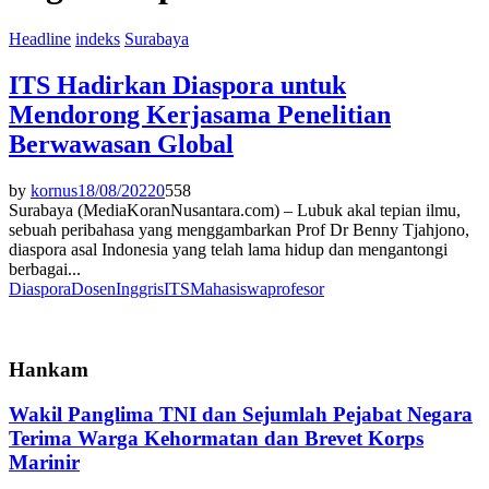
Headline
indeks
Surabaya
ITS Hadirkan Diaspora untuk
Mendorong Kerjasama Penelitian
Berwawasan Global
by
kornus
18/08/2022
0
558
Surabaya (MediaKoranNusantara.com) – Lubuk akal tepian ilmu,
sebuah peribahasa yang menggambarkan Prof Dr Benny Tjahjono,
diaspora asal Indonesia yang telah lama hidup dan mengantongi
berbagai...
Diaspora
Dosen
Inggris
ITS
Mahasiswa
profesor
Hankam
Wakil Panglima TNI dan Sejumlah Pejabat Negara
Terima Warga Kehormatan dan Brevet Korps
Marinir