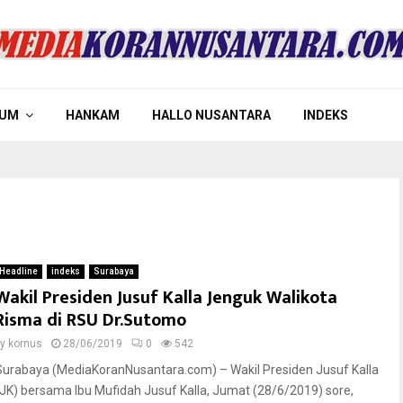
UM
HANKAM
HALLO NUSANTARA
INDEKS
Headline
indeks
Surabaya
Wakil Presiden Jusuf Kalla Jenguk Walikota
Risma di RSU Dr.Sutomo
by
kornus
28/06/2019
0
542
Surabaya (MediaKoranNusantara.com) – Wakil Presiden Jusuf Kalla
(JK) bersama Ibu Mufidah Jusuf Kalla, Jumat (28/6/2019) sore,