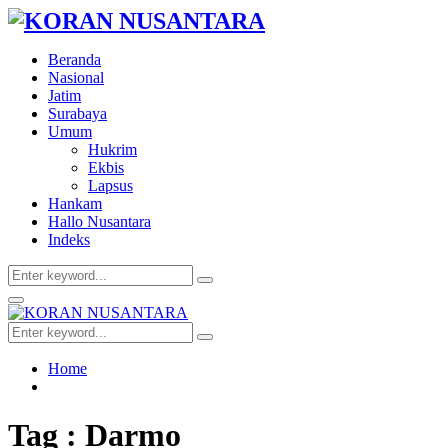
Beranda
Nasional
Jatim
Surabaya
Umum
Hukrim
Ekbis
Lapsus
Hankam
Hallo Nusantara
Indeks
Search
Search
for:
Facebook
Twitter
Youtube
Primary
Menu
Search
Search
for:
Home
Tag : Darmo