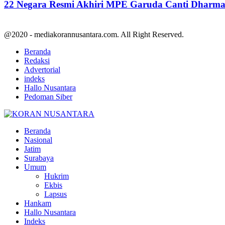
22 Negara Resmi Akhiri MPE Garuda Canti Dharma 
@2020 - mediakorannusantara.com. All Right Reserved.
Beranda
Redaksi
Advertorial
indeks
Hallo Nusantara
Pedoman Siber
Facebook
Twitter
Youtube
Beranda
Nasional
Jatim
Surabaya
Umum
Hukrim
Ekbis
Lapsus
Hankam
Hallo Nusantara
Indeks