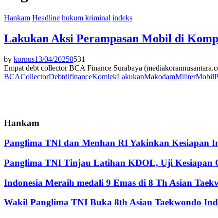
Hankam
Headline
hukum kriminal
indeks
Lakukan Aksi Perampasan Mobil di Komp
by
kornus
13/04/2025
0
531
Empat debt collector BCA Finance Surabaya (mediakorannusantara.com
BCA
Collector
Debt
di
finance
Komlek
Lakukan
Makodam
Militer
Mobil
P
Hankam
Panglima TNI dan Menhan RI Yakinkan Kesiapan Int
Panglima TNI Tinjau Latihan KDOL, Uji Kesiapan O
Indonesia Meraih medali 9 Emas di 8 Th Asian Tae
Wakil Panglima TNI Buka 8th Asian Taekwondo In