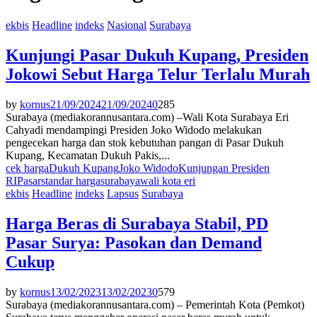
ekbis
Headline
indeks
Nasional
Surabaya
Kunjungi Pasar Dukuh Kupang, Presiden
Jokowi Sebut Harga Telur Terlalu Murah
by
kornus
21/09/2024
21/09/2024
0
285
Surabaya (mediakorannusantara.com) –Wali Kota Surabaya Eri
Cahyadi mendampingi Presiden Joko Widodo melakukan
pengecekan harga dan stok kebutuhan pangan di Pasar Dukuh
Kupang, Kecamatan Dukuh Pakis,...
cek harga
Dukuh Kupang
Joko Widodo
Kunjungan Presiden
RI
Pasar
standar harga
surabaya
wali kota eri
ekbis
Headline
indeks
Lapsus
Surabaya
Harga Beras di Surabaya Stabil, PD
Pasar Surya: Pasokan dan Demand
Cukup
by
kornus
13/02/2023
13/02/2023
0
579
Surabaya (mediakorannusantara.com) – Pemerintah Kota (Pemkot)