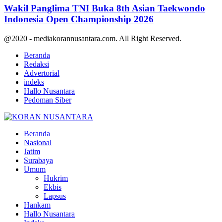
Wakil Panglima TNI Buka 8th Asian Taekwondo
Indonesia Open Championship 2026
@2020 - mediakorannusantara.com. All Right Reserved.
Beranda
Redaksi
Advertorial
indeks
Hallo Nusantara
Pedoman Siber
Facebook
Twitter
Youtube
Beranda
Nasional
Jatim
Surabaya
Umum
Hukrim
Ekbis
Lapsus
Hankam
Hallo Nusantara