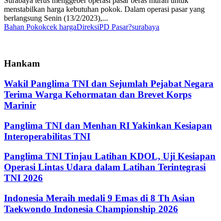
Surabaya terus menggeber operasi pasar beras murah untuk
menstabilkan harga kebutuhan pokok. Dalam operasi pasar yang
berlangsung Senin (13/2/2023),...
Bahan Pokok
cek harga
Direksi
PD Pasar?
surabaya
Hankam
Wakil Panglima TNI dan Sejumlah Pejabat Negara
Terima Warga Kehormatan dan Brevet Korps
Marinir
Panglima TNI dan Menhan RI Yakinkan Kesiapan
Interoperabilitas TNI
Panglima TNI Tinjau Latihan KDOL, Uji Kesiapan
Operasi Lintas Udara dalam Latihan Terintegrasi
TNI 2026
Indonesia Meraih medali 9 Emas di 8 Th Asian
Taekwondo Indonesia Championship 2026