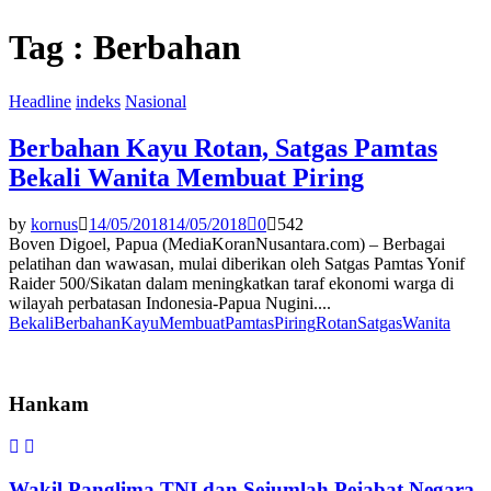
Tag : Berbahan
Headline
indeks
Nasional
Berbahan Kayu Rotan, Satgas Pamtas
Bekali Wanita Membuat Piring
by
kornus
14/05/2018
14/05/2018
0
542
Boven Digoel, Papua (MediaKoranNusantara.com) – Berbagai
pelatihan dan wawasan, mulai diberikan oleh Satgas Pamtas Yonif
Raider 500/Sikatan dalam meningkatkan taraf ekonomi warga di
wilayah perbatasan Indonesia-Papua Nugini....
Bekali
Berbahan
Kayu
Membuat
Pamtas
Piring
Rotan
Satgas
Wanita
Hankam
Wakil Panglima TNI dan Sejumlah Pejabat Negara