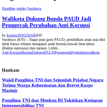
Headline
indeks
Surabaya
Walikota Dukung Bunda PAUD Jadi
Penggerak Perubahan Anti Korupsi
by
kornus
29/03/2016
0
450
Surabaya (KN) – Tugas para guru PAUD, pendidikan anak usia dini
tidak hanya sebatas mengajari anak berusia bawah lima tahun
(Balita) menyanyi dan menari. Lebih...
Anti Korupsi
Bunda
Dukung
PAUD
Penggerak
Perubahan
walikota
Hankam
Wakil Panglima TNI dan Sejumlah Pejabat Negara
Terima Warga Kehormatan dan Brevet Korps
Marinir
Panglima TNI dan Menhan RI Yakinkan Kesiapan
Interoperabilitas TNI