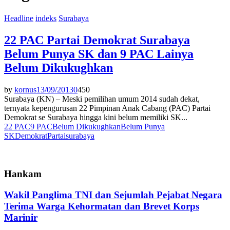
Headline
indeks
Surabaya
22 PAC Partai Demokrat Surabaya
Belum Punya SK dan 9 PAC Lainya
Belum Dikukughkan
by
kornus
13/09/2013
0
450
Surabaya (KN) – Meski pemilihan umum 2014 sudah dekat,
ternyata kepengurusan 22 Pimpinan Anak Cabang (PAC) Partai
Demokrat se Surabaya hingga kini belum memiliki SK...
22 PAC
9 PAC
Belum Dikukughkan
Belum Punya
SK
Demokrat
Partai
surabaya
Hankam
Wakil Panglima TNI dan Sejumlah Pejabat Negara
Terima Warga Kehormatan dan Brevet Korps
Marinir