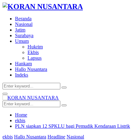
Beranda
Nasional
Jatim
Surabaya
Umum
Hukrim
Ekbis
Lapsus
Hankam
Hallo Nusantara
Indeks
Search
Search
for:
Facebook
Twitter
Youtube
Primary
Menu
Search
Search
for:
Home
ekbis
PLN siapkan 12 SPKLU bagi Pemudik Kendaraan Listrik
ekbis
Hallo Nusantara
Headline
Nasional