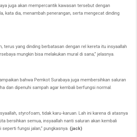
abaya juga akan mempercantik kawasan tersebut dengan
la, kata dia, menambah penerangan, serta mengecat dinding
n, terus yang dinding berbatasan dengan rel kereta itu insyaallah
ersebaya mungkin bisa melakukan mural di sana,” jelasnya.
nyampaikan bahwa Pemkot Surabaya juga membersihkan saluran
aha dan dipenuhi sampah agar kembali berfungsi normal.
syaallah, styrofoam, tidak karu-karuan. Lah ini karena di atasnya
i kita bersihkan semua, insyaallah nanti saluran akan kembali
i seperti fungsi jalan,” pungkasnya.
(jack)