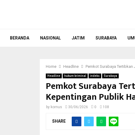
BERANDA
NASIONAL
JATIM
SURABAYA
UM
Home
Headline
Pemkot Surabaya Tertibkan J
Headline
hukum kriminal
indeks
Surabaya
Pemkot Surabaya Tertib
Kepentingan Publik H
by
kornus
30/06/2026
0
108
SHARE