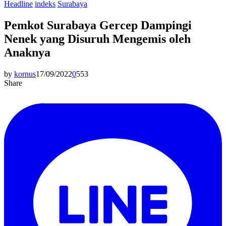
Headline
indeks
Surabaya
Pemkot Surabaya Gercep Dampingi
Nenek yang Disuruh Mengemis oleh
Anaknya
by
kornus
17/09/2022
0
553
Share