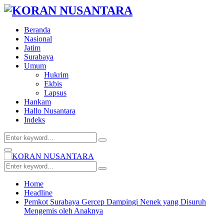
Beranda
Nasional
Jatim
Surabaya
Umum
Hukrim
Ekbis
Lapsus
Hankam
Hallo Nusantara
Indeks
Search
Search
for:
Facebook
Twitter
Youtube
Primary
Menu
Search
Search
for:
Home
Headline
Pemkot Surabaya Gercep Dampingi Nenek yang Disuruh
Mengemis oleh Anaknya