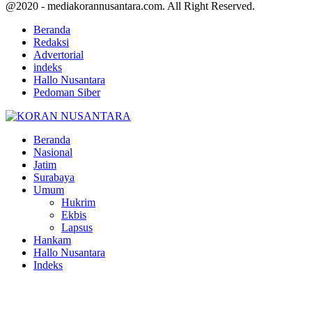
@2020 - mediakorannusantara.com. All Right Reserved.
Beranda
Redaksi
Advertorial
indeks
Hallo Nusantara
Pedoman Siber
Facebook
Twitter
Youtube
Beranda
Nasional
Jatim
Surabaya
Umum
Hukrim
Ekbis
Lapsus
Hankam
Hallo Nusantara
Indeks