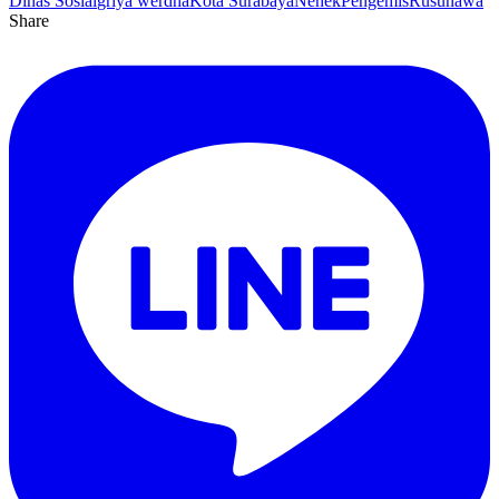
Dinas Sosial
griya werdha
Kota Surabaya
Nenek
Pengemis
Rusunawa
Share