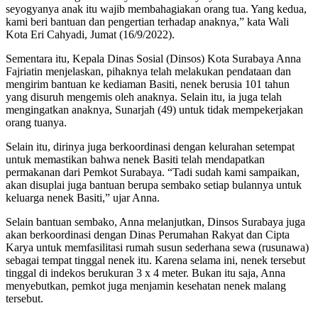
seyogyanya anak itu wajib membahagiakan orang tua. Yang kedua,
kami beri bantuan dan pengertian terhadap anaknya,” kata Wali
Kota Eri Cahyadi, Jumat (16/9/2022).
Sementara itu, Kepala Dinas Sosial (Dinsos) Kota Surabaya Anna
Fajriatin menjelaskan, pihaknya telah melakukan pendataan dan
mengirim bantuan ke kediaman Basiti, nenek berusia 101 tahun
yang disuruh mengemis oleh anaknya. Selain itu, ia juga telah
mengingatkan anaknya, Sunarjah (49) untuk tidak mempekerjakan
orang tuanya.
Selain itu, dirinya juga berkoordinasi dengan kelurahan setempat
untuk memastikan bahwa nenek Basiti telah mendapatkan
permakanan dari Pemkot Surabaya. “Tadi sudah kami sampaikan,
akan disuplai juga bantuan berupa sembako setiap bulannya untuk
keluarga nenek Basiti,” ujar Anna.
Selain bantuan sembako, Anna melanjutkan, Dinsos Surabaya juga
akan berkoordinasi dengan Dinas Perumahan Rakyat dan Cipta
Karya untuk memfasilitasi rumah susun sederhana sewa (rusunawa)
sebagai tempat tinggal nenek itu. Karena selama ini, nenek tersebut
tinggal di indekos berukuran 3 x 4 meter. Bukan itu saja, Anna
menyebutkan, pemkot juga menjamin kesehatan nenek malang
tersebut.