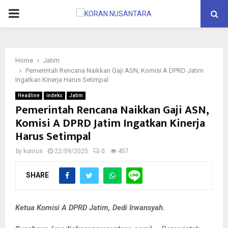
PRIMARY
MENU
Home
Jatim
Pemerintah Rencana Naikkan Gaji ASN, Komisi A DPRD Jatim
Ingatkan Kinerja Harus Setimpal
Headline
indeks
Jatim
Pemerintah Rencana Naikkan Gaji ASN,
Komisi A DPRD Jatim Ingatkan Kinerja
Harus Setimpal
by
kornus
22/09/2025
0
457
SHARE
Ketua Komisi A DPRD Jatim, Dedi Irwansyah.