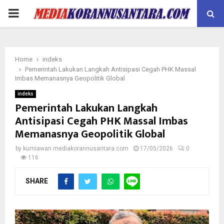
PRIMARY
MENU
Home
indeks
Pemerintah Lakukan Langkah Antisipasi Cegah PHK Massal
Imbas Memanasnya Geopolitik Global
indeks
Pemerintah Lakukan Langkah
Antisipasi Cegah PHK Massal Imbas
Memanasnya Geopolitik Global
by
kurniawan mediakorannusantara.com
17/05/2026
0
116
SHARE