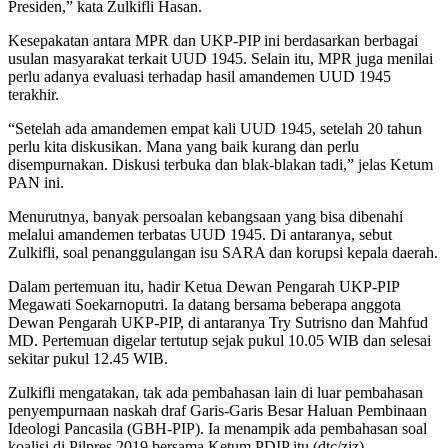
Presiden,” kata Zulkifli Hasan.
Kesepakatan antara MPR dan UKP-PIP ini berdasarkan berbagai
usulan masyarakat terkait UUD 1945. Selain itu, MPR juga menilai
perlu adanya evaluasi terhadap hasil amandemen UUD 1945
terakhir.
“Setelah ada amandemen empat kali UUD 1945, setelah 20 tahun
perlu kita diskusikan. Mana yang baik kurang dan perlu
disempurnakan. Diskusi terbuka dan blak-blakan tadi,” jelas Ketum
PAN ini.
Menurutnya, banyak persoalan kebangsaan yang bisa dibenahi
melalui amandemen terbatas UUD 1945. Di antaranya, sebut
Zulkifli, soal penanggulangan isu SARA dan korupsi kepala daerah.
Dalam pertemuan itu, hadir Ketua Dewan Pengarah UKP-PIP
Megawati Soekarnoputri. Ia datang bersama beberapa anggota
Dewan Pengarah UKP-PIP, di antaranya Try Sutrisno dan Mahfud
MD. Pertemuan digelar tertutup sejak pukul 10.05 WIB dan selesai
sekitar pukul 12.45 WIB.
Zulkifli mengatakan, tak ada pembahasan lain di luar pembahasan
penyempurnaan naskah draf Garis-Garis Besar Haluan Pembinaan
Ideologi Pancasila (GBH-PIP). Ia menampik ada pembahasan soal
koalisi di Pilpres 2019 bersama Ketum PDIP itu.(dtc/ziz)