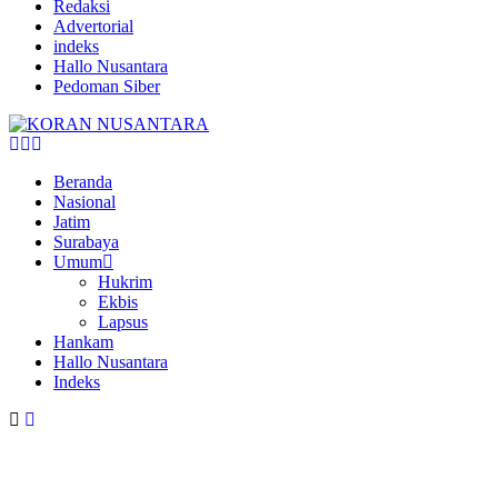
Redaksi
Advertorial
indeks
Hallo Nusantara
Pedoman Siber
Facebook
Twitter
Youtube
Beranda
Nasional
Jatim
Surabaya
Umum
Hukrim
Ekbis
Lapsus
Hankam
Hallo Nusantara
Indeks