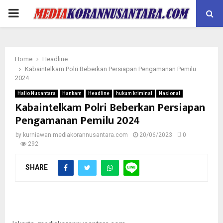
PRIMARY
MENU
Home
Headline
Kabaintelkam Polri Beberkan Persiapan Pengamanan Pemilu
2024
Hallo Nusantara
Hankam
Headline
hukum kriminal
Nasional
Kabaintelkam Polri Beberkan Persiapan
Pengamanan Pemilu 2024
by
kurniawan mediakorannusantara.com
20/06/2023
0
292
SHARE