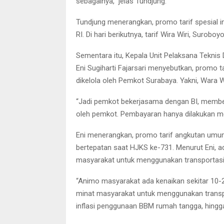
sebagainya,” jelas Tundjung.
Tundjung menerangkan, promo tarif spesial 
RI. Di hari berikutnya, tarif Wira Wiri, Suroboy
Sementara itu, Kepala Unit Pelaksana Tekni
Eni Sugiharti Fajarsari menyebutkan, promo tar
dikelola oleh Pemkot Surabaya. Yakni, Wara Wi
“Jadi pemkot bekerjasama dengan BI, member
oleh pemkot. Pembayaran hanya dilakukan me
Eni menerangkan, promo tarif angkutan umum
bertepatan saat HJKS ke-731. Menurut Eni, a
masyarakat untuk menggunakan transportas
“Animo masyarakat ada kenaikan sekitar 10-2
minat masyarakat untuk menggunakan transpo
inflasi penggunaan BBM rumah tangga, hingga