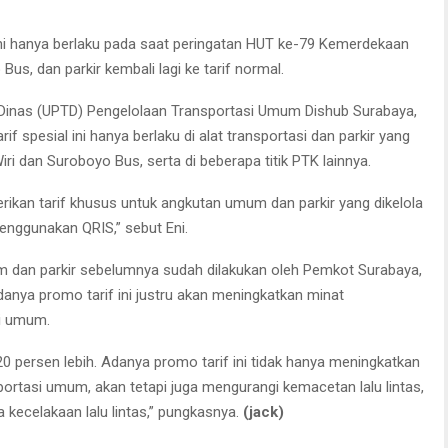
ini hanya berlaku pada saat peringatan HUT ke-79 Kemerdekaan
o Bus, dan parkir kembali lagi ke tarif normal.
s Dinas (UPTD) Pengelolaan Transportasi Umum Dishub Surabaya,
if spesial ini hanya berlaku di alat transportasi dan parkir yang
ri dan Suroboyo Bus, serta di beberapa titik PTK lainnya.
ikan tarif khusus untuk angkutan umum dan parkir yang dikelola
nggunakan QRIS,” sebut Eni.
 dan parkir sebelumnya sudah dilakukan oleh Pemkot Surabaya,
danya promo tarif ini justru akan meningkatkan minat
i umum.
0 persen lebih. Adanya promo tarif ini tidak hanya meningkatkan
rtasi umum, akan tetapi juga mengurangi kemacetan lalu lintas,
 kecelakaan lalu lintas,” pungkasnya.
(jack)