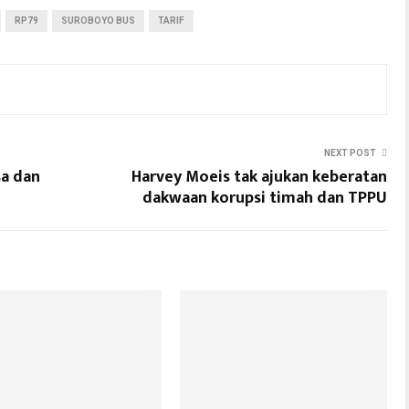
RP79
SUROBOYO BUS
TARIF
NEXT POST
sa dan
Harvey Moeis tak ajukan keberatan
dakwaan korupsi timah dan TPPU