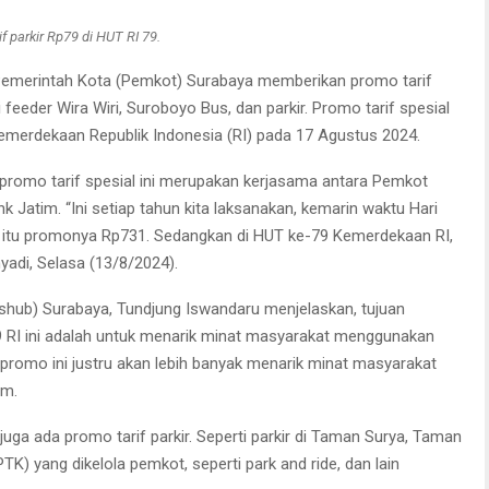
if parkir Rp79 di HUT RI 79.
emerintah Kota (Pemkot) Surabaya memberikan promo tarif
feeder Wira Wiri, Suroboyo Bus, dan parkir. Promo tarif spesial
 Kemerdekaan Republik Indonesia (RI) pada 17 Agustus 2024.
promo tarif spesial ini merupakan kerjasama antara Pemkot
 Jatim. “Ini setiap tahun kita laksanakan, kemarin waktu Hari
 itu promonya Rp731. Sedangkan di HUT ke-79 Kemerdekaan RI,
hyadi, Selasa (13/8/2024).
ishub) Surabaya, Tundjung Iswandaru menjelaskan, tujuan
9 RI ini adalah untuk menarik minat masyarakat menggunakan
promo ini justru akan lebih banyak menarik minat masyarakat
um.
juga ada promo tarif parkir. Seperti parkir di Taman Surya, Taman
PTK) yang dikelola pemkot, seperti park and ride, dan lain