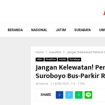
BERANDA
NASIONAL
JATIM
SURABAYA
UM
Home
Headline
Jangan Kelewatan! Pemkot Su
ekbis
Headline
indeks
Surabaya
Jangan Kelewatan! Pe
Suroboyo Bus-Parkir R
by
kornus
14/08/2024
0
586
SHARE