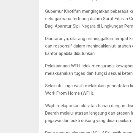
Gubernur Khofifah mengingatkan beberapa k
sebagaimana tertuang dalam Surat Edaran Gu
Bagi Aparatur Sipil Negara di Lingkungan Pem
Diantaranya, dilarang meninggalkan tempat 
dan responsif dalam menindaklanjuti arahan d
kantor apabila dibutuhkan.
Pelaksanaan WFH tidak mengurangi kewajiban 
melaksanakan tugas dan fungsi sesuai kete
Selain itu, juga wajib melakukan pencatata
Work From Home (WFH).
Wajib melaporkan aktivitas harian dengan dis
Daerah melalui atasan langsung dan atasan l
pegawai dan bukti dukung yang disampaikan.
Pada saat pelaksanaan WFH ASN wajib memas