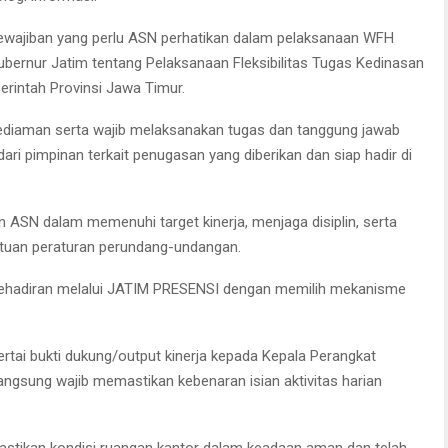
ewajiban yang perlu ASN perhatikan dalam pelaksanaan WFH
bernur Jatim tentang Pelaksanaan Fleksibilitas Tugas Kedinasan
erintah Provinsi Jawa Timur.
kediaman serta wajib melaksanakan tugas dan tanggung jawab
ari pimpinan terkait penugasan yang diberikan dan siap hadir di
ASN dalam memenuhi target kinerja, menjaga disiplin, serta
ntuan peraturan perundang-undangan.
n kehadiran melalui JATIM PRESENSI dengan memilih mekanisme
ertai bukti dukung/output kinerja kepada Kepala Perangkat
angsung wajib memastikan kebenaran isian aktivitas harian
tikan kondisi ruangan kantor dalam keadaan aman dan telah