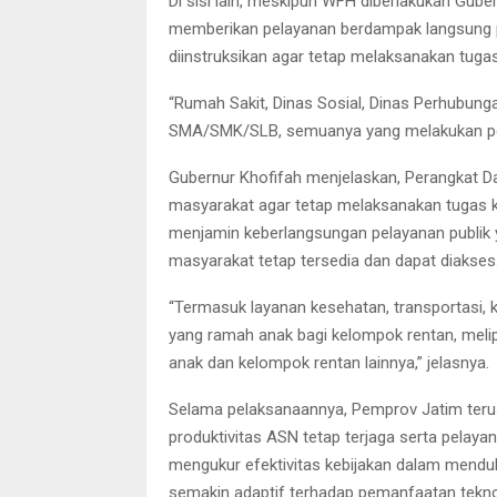
Di sisi lain, meskipun WFH diberlakukan Gub
memberikan pelayanan berdampak langsung p
diinstruksikan agar tetap melaksanakan tuga
“Rumah Sakit, Dinas Sosial, Dinas Perhubung
SMA/SMK/SLB, semuanya yang melakukan pela
Gubernur Khofifah menjelaskan, Perangkat 
masyarakat agar tetap melaksanakan tugas 
menjamin keberlangsungan pelayanan publik 
masyarakat tetap tersedia dan dapat diakses
“Termasuk layanan kesehatan, transportasi,
yang ramah anak bagi kelompok rentan, meliput
anak dan kelompok rentan lainnya,” jelasnya.
Selama pelaksanaannya, Pemprov Jatim ter
produktivitas ASN tetap terjaga serta pelayana
mengukur efektivitas kebijakan dalam menduk
semakin adaptif terhadap pemanfaatan tekno