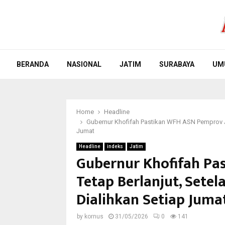
BERANDA
NASIONAL
JATIM
SURABAYA
UM
Home
Headline
Gubernur Khofifah Pastikan WFH ASN Pemprov Jat
Jumat
Headline
indeks
Jatim
Gubernur Khofifah Pa
Tetap Berlanjut, Setel
Dialihkan Setiap Juma
by
kornus
31/05/2026
0
141