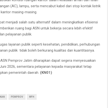
angan (AC), lampu, serta mencabut kabel dari stop kontak listrik
an kantor masing-masing.
pat menjadi salah satu alternatif dalam meningkatkan efisiensi
erikan ruang bagi ASN untuk bekerja secara lebih efektif
an pelayanan publik.
tugas layanan publik seperti kesehatan, pendidikan, perhubungan
nan publik tidak boleh berkurang kualitas dan kuantitasnya.
, ASN Pemprov Jatim diharapkan dapat segera menyesuaikan
a Juni 2026, sementara pelayanan kepada masyarakat tetap
tapkan pemerintah daerah.
(KN01)
IKAN
PEMPROV
WFH