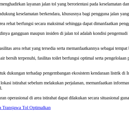
 menghadirkan layanan jalan tol yang berorientasi pada keselamatan d
endukung keselamatan berkendara, khususnya bagi pengguna jalan yang 
area rehat berfungsi secara maksimal sehingga dapat dimanfaatkan peng
adinya gangguan maupun insiden di jalan tol adalah kondisi pengemudi
silitas area rehat yang tersedia serta memanfaatkannya sebagai tempat 
air bersih terpenuhi, fasilitas toilet berfungsi optimal serta pengelola
ntuk dukungan terhadap pengembangan ekosistem kendaraan listrik di I
si istirahat sebelum melakukan perjalanan, memanfaatkan informasi fas
l.
an operasional di area istirahat dapat dilakukan secara situasional gun
a Transjawa Tol Optimalkan