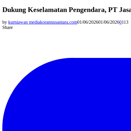
Dukung Keselamatan Pengendara, PT Jasa
by
kurniawan mediakorannusantara.com
01/06/2026
01/06/2026
0
113
Share