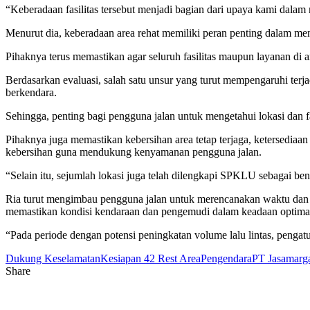
“Keberadaan fasilitas tersebut menjadi bagian dari upaya kami dalam
Menurut dia, keberadaan area rehat memiliki peran penting dalam m
Pihaknya terus memastikan agar seluruh fasilitas maupun layanan di 
Berdasarkan evaluasi, salah satu unsur yang turut mempengaruhi terj
berkendara.
Sehingga, penting bagi pengguna jalan untuk mengetahui lokasi dan fa
Pihaknya juga memastikan kebersihan area tetap terjaga, ketersediaan 
kebersihan guna mendukung kenyamanan pengguna jalan.
“Selain itu, sejumlah lokasi juga telah dilengkapi SPKLU sebagai be
Ria turut mengimbau pengguna jalan untuk merencanakan waktu dan loka
memastikan kondisi kendaraan dan pengemudi dalam keadaan optima
“Pada periode dengan potensi peningkatan volume lalu lintas, pengatur
Dukung Keselamatan
Kesiapan 42 Rest Area
Pengendara
PT Jasamarg
Share