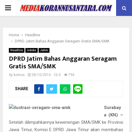
PRIMARY
MENU
Home
Headline
DPRD Jatim Bahas Anggaran Seragam Gratis SMA/SMK
Headline
indeks
Jatim
DPRD Jatim Bahas Anggaran Seragam
Gratis SMA/SMK
by
kornus
28/10/2016
0
796
SHARE
Surabay
a (KN) –
Setelah dilimpahkannya kewenengan SMA/SMK ke Provinsi
Jawa Timur, Komisi E DPRD Jawa Timur akan membahas