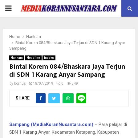
PRIMARY
MENU
Home
Hankam
Bintal Korem 084/Bhaskara Jaya Terjun di SDN 1 Karang Anyar
Sampang
Hankam
Headline
indeks
Bintal Korem 084/Bhaskara Jaya Terjun
di SDN 1 Karang Anyar Sampang
by
kornus
18/07/2019
0
549
SHARE
Sampang (MediaKoranNusantara.com)
– Para pelajar di
SDN 1 Karang Anyar, Kecamatan Ketapang, Kabupaten