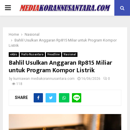
PRIMARY
MENU
Home
Nasional
Bahlil Usulkan Anggaran Rp815 Miliar untuk Program Kompor
Listrik
ekbis
Hallo Nusantara
Headline
Nasional
Bahlil Usulkan Anggaran Rp815 Miliar
untuk Program Kompor Listrik
by
kurniawan mediakorannusantara.com
16/06/2026
0
118
SHARE