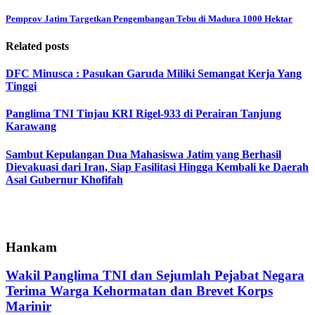
Pemprov Jatim Targetkan Pengembangan Tebu di Madura 1000 Hektar
Related posts
DFC Minusca : Pasukan Garuda Miliki Semangat Kerja Yang
Tinggi
Panglima TNI Tinjau KRI Rigel-933 di Perairan Tanjung
Karawang
Sambut Kepulangan Dua Mahasiswa Jatim yang Berhasil
Dievakuasi dari Iran, Siap Fasilitasi Hingga Kembali ke Daerah
Asal Gubernur Khofifah
Hankam
Wakil Panglima TNI dan Sejumlah Pejabat Negara
Terima Warga Kehormatan dan Brevet Korps
Marinir