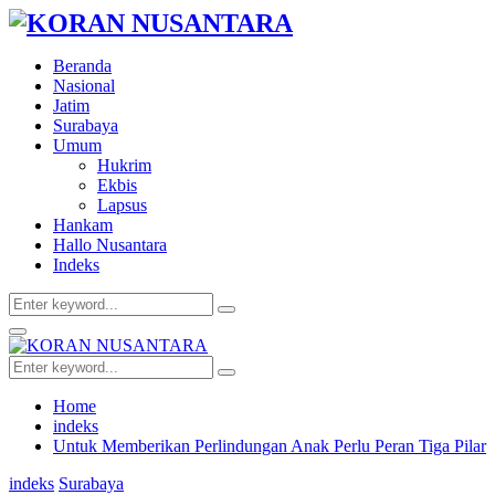
Beranda
Nasional
Jatim
Surabaya
Umum
Hukrim
Ekbis
Lapsus
Hankam
Hallo Nusantara
Indeks
Search
Search
for:
Facebook
Twitter
Youtube
Primary
Menu
Search
Search
for:
Home
indeks
Untuk Memberikan Perlindungan Anak Perlu Peran Tiga Pilar
indeks
Surabaya