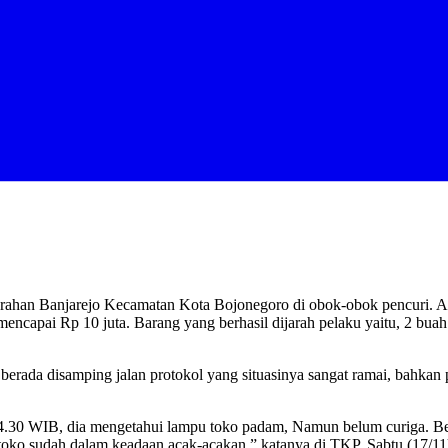
urahan Banjarejo Kecamatan Kota Bojonegoro di obok-obok pencuri. Aki
mencapai Rp 10 juta. Barang yang berhasil dijarah pelaku yaitu, 2 buah
u berada disamping jalan protokol yang situasinya sangat ramai, bahka
 04.30 WIB, dia mengetahui lampu toko padam, Namun belum curiga. Be
a toko sudah dalam keadaan acak-acakan,” katanya di TKP, Sabtu (17/11