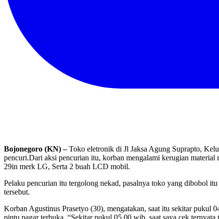
Bojonegoro (KN) –
Toko eletronik di Jl Jaksa Agung Suprapto, Kel
pencuri.
Dari aksi pencurian itu, korban mengalami kerugian material 
29in merk LG, Serta 2 buah LCD mobil.
Pelaku pencurian itu tergolong nekad, pasalnya toko yang dibobol it
tersebut.
Korban Agustinus Prasetyo (30), mengatakan, saat itu sekitar pukul
pintu pagar terbuka. “Sekitar pukul 05.00 wib, saat saya cek ternyat