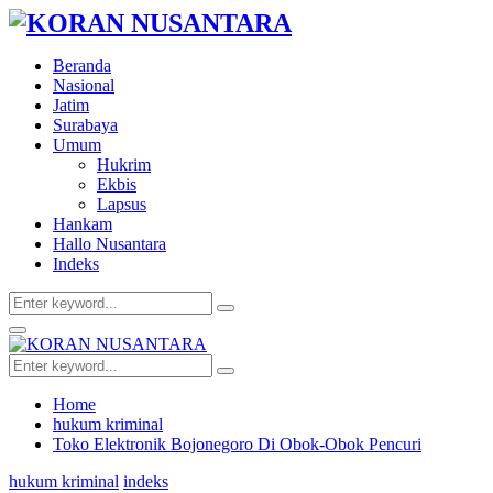
Beranda
Nasional
Jatim
Surabaya
Umum
Hukrim
Ekbis
Lapsus
Hankam
Hallo Nusantara
Indeks
Search
Search
for:
Facebook
Twitter
Youtube
Primary
Menu
Search
Search
for:
Home
hukum kriminal
Toko Elektronik Bojonegoro Di Obok-Obok Pencuri
hukum kriminal
indeks