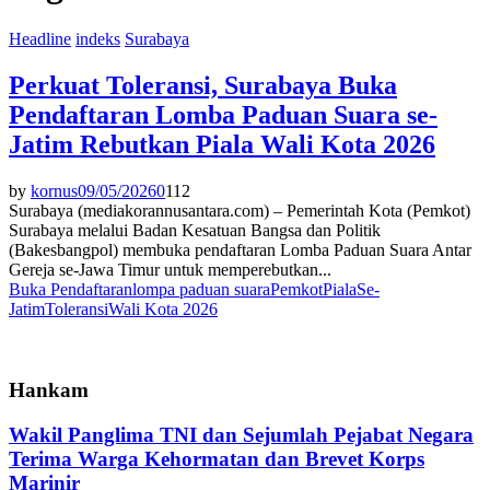
Headline
indeks
Surabaya
Perkuat Toleransi, Surabaya Buka
Pendaftaran Lomba Paduan Suara se-
Jatim Rebutkan Piala Wali Kota 2026
by
kornus
09/05/2026
0
112
Surabaya (mediakorannusantara.com) – Pemerintah Kota (Pemkot)
Surabaya melalui Badan Kesatuan Bangsa dan Politik
(Bakesbangpol) membuka pendaftaran Lomba Paduan Suara Antar
Gereja se-Jawa Timur untuk memperebutkan...
Buka Pendaftaran
lompa paduan suara
Pemkot
Piala
Se-
Jatim
Toleransi
Wali Kota 2026
Hankam
Wakil Panglima TNI dan Sejumlah Pejabat Negara
Terima Warga Kehormatan dan Brevet Korps
Marinir