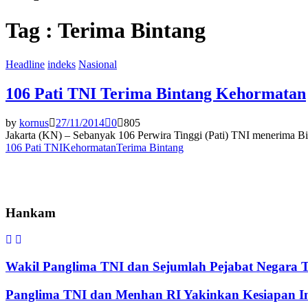
Tag : Terima Bintang
Headline
indeks
Nasional
106 Pati TNI Terima Bintang Kehormatan
by
kornus
27/11/2014
0
805
Jakarta (KN) – Sebanyak 106 Perwira Tinggi (Pati) TNI menerima B
106 Pati TNI
Kehormatan
Terima Bintang
Hankam
Wakil Panglima TNI dan Sejumlah Pejabat Negara 
Panglima TNI dan Menhan RI Yakinkan Kesiapan Int