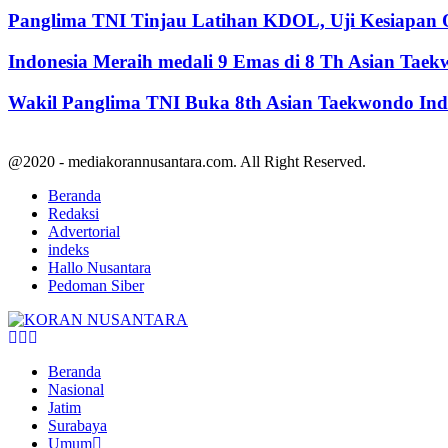
Panglima TNI Tinjau Latihan KDOL, Uji Kesiapan O
Indonesia Meraih medali 9 Emas di 8 Th Asian Tae
Wakil Panglima TNI Buka 8th Asian Taekwondo In
@2020 - mediakorannusantara.com. All Right Reserved.
Beranda
Redaksi
Advertorial
indeks
Hallo Nusantara
Pedoman Siber
Facebook
Twitter
Youtube
Beranda
Nasional
Jatim
Surabaya
Umum