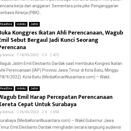
rencana kerja dan anggaran. Sementara pola pikir Penganggaran
erbasis Kinerja (PBK)...
Headline
indeks
Jatim
Buka Konggres Ikatan Ahli Perencanaan, Wagub
Emil Sebut Bergaul Jadi Kunci Seorang
Perencana
by
kornus
18/09/2022
0
472
Wagub Jatim Emil Elestianto Dardak saat membuka Kongres Ikatan
Ahli Perencanaan (IAP) Provinsi Jawa Timur di Kota Batu, Minggu
(18/9/2022). Kota Batu (MediaKoranNusantara.com) – Wakil...
Headline
indeks
Jatim
Wagub Emil Harap Percepatan Perencanaan
Kereta Cepat Untuk Surabaya
by
kornus
25/05/2022
0
658
Surabaya (MediaKoranNusantara.com) – Wakil Gubernur Jawa
Timur Emil Elestianto Dardak menghadiri secara langsung audiensi