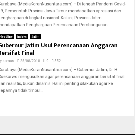
Surabaya (MediaKoranNusantara.com) – Di tengah Pandemi Covid-
19, Pemerintah Provinsi Jawa Timur mendapatkan apresiasi dan
penghargaan di tingkat nasional. Kali ini, Provinsi Jatim
mendapatkan Penghargaan Perencanaan Pembangunan...
Headline
indeks
Jatim
Gubernur Jatim Usul Perencanaan Anggaran
Bersifat Final
by
kornus
28/08/2018
0
552
Surabaya (MediaKoranNusantara.com) – Gubernur Jatim, Dr. H.
Soekarwo mengusulkan agar perencanaan anggaran bersifat final
dan realistis, bukan dinamis. Hal ini penting dilakukan agar ke
depannya tidak timbul...