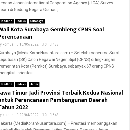
dengan Japan International Cooperation Agency (JICA) Survey
Team di Gedung Negara Grahadi,...
Headline
indeks
Surabaya
Wali Kota Surabaya Gembleng CPNS Soal
Perencanaan
by
kornus
16/05/2022
0
438
Surabaya (MediaKoranNusantara.com) – Setelah menerima Surat
Keputusan (SK) Calon Pegawai Negeri Sipil (CPNS) di lingkungan
Pemerintah Kota (Pemkot) Surabaya, sebanyak 67 orang CPNS
engikuti orientasi...
Headline
indeks
Jatim
Jawa Timur Jadi Provinsi Terbaik Kedua Nasional
untuk Perencanaan Pembangunan Daerah
Tahun 2022
by
kornus
29/04/2022
0
648
Jakarta (MediaKoranNusantara.com) – Prestasi membanggakan