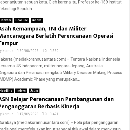
keberlanjutan sebuah kota. Oleh karena itu, Profesor ke-189 Institut
Teknologi Sepuluh...
Hankam
Headline
indeks
Asah Kemampuan, TNI dan Militer
Mancanegara Berlatih Perencanaan Operasi
Tempur
by
kornus
30/08/2023
0
530
Jakarta (mediakorannusantara.com) – Tentara Nasional Indonesia
bersama US Indopacom, militer negara Jepang, Australia,
Singapura dan Perancis, mengikuti Military Decision Making Process
(MDMP) Academic Phase yang merupakan...
Headline
indeks
Jatim
ASN Belajar Perencanaan Pembangunan dan
Penganggaran Berbasis Kinerja
by
kornus
17/02/2023
0
421
Surabaya (mediakorannusantara.com) – Pola pikir penganggaran
tradisional memfokuskan input sebagai titik awal dalam menyusun