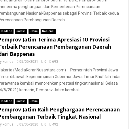
kembali diraih oleh Pemprov Jatim. Terbaru, Pemprov Jatim
menerima penghargaan dari Kementerian Perencanaan
Pembangunan Nasional/Bappenas sebagai Provinsi Terbaik kedua
Perencanaan Pembangunan Daerah...
Headline
indeks
Jatim
Nasional
Pemprov Jatim Terima Apresiasi 10 Provinsi
Terbaik Perencanaan Pembangunan Daerah
dari Bappenas
by
kornus
05/05/2021
0
693
Jakarta (MediaKoranNusantara.com) – Pemerintah Provinsi Jawa
Timur dibawah kepemimpinan Gubernur Jawa Timur Khofifah Indar
Parawansa kembali menorehkan prestasi tingkat nasional. Selasa
(4/5/2021) kemarin, Pemprov Jatim kembali...
Headline
indeks
Jatim
Pemprov Jatim Raih Penghargaan Perencanaan
Pembangunan Terbaik Tingkat Nasional
by
kornus
03/05/2020
0
492