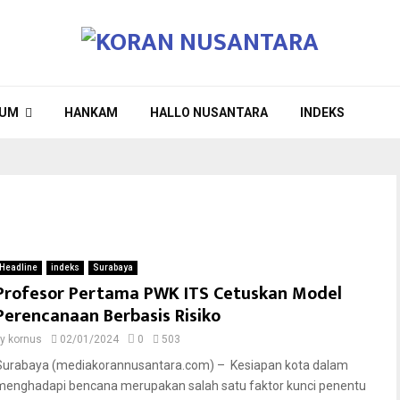
UM
HANKAM
HALLO NUSANTARA
INDEKS
Headline
indeks
Surabaya
Profesor Pertama PWK ITS Cetuskan Model
Perencanaan Berbasis Risiko
by
kornus
02/01/2024
0
503
Surabaya (mediakorannusantara.com) – Kesiapan kota dalam
menghadapi bencana merupakan salah satu faktor kunci penentu