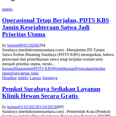
indeks
Operasional Tetap Berjalan, PDTS KBS
Jamin Kesejahteraan Satwa Jadi
Prioritas Utama
by
kornus
08/02/2026
0
204
Surabaya (mediakorannusantara.com) –Manajemen PD Taman
Satwa Kebun Binatang Surabaya (PDTS KBS) menegaskan, bahwa
perawatan dan pemeliharaan satwa tetap berjalan normal serta
menjadi prioritas utama, meski...
korupsi
Manajemen
PDTS KBS
Pemeliharaan
Perawatan
prioritas
utama
Satwa
tetap jalan
Headline
indeks
Lapsus
Surabaya
Pemkot Surabaya Sediakan Layanan
Klinik Hewan Secara Gratis
by
kornus
03/10/2023
03/10/2023
0
695
Surabaya (mediakorannusantara.com) –Pemerintah Kota (Pemkot)