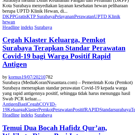
Surabaya melalui Dinas Ketahanan Pangan dan Pertanian (DKPP)
Kota Surabaya menyediakan layanan kesehatan hewan peliharaan
berupa UPTD Klinik Hewan, di...
DKPP
Gratis
KTP Surabaya
Pelayanan
Perawatan
UPTD Klinik
hewan
Headline
indeks
Surabaya
Cegah Klaster Keluarga, Pemkot
Surabaya Terapkan Standar Perawatan
Covid-19 bagi Warga Positif Rapid
Antigen
by
kornus
19/07/2021
0
782
Surabaya (MediaKoranNusantara.com) – Pemerintah Kota (Pemkot)
Surabaya menerapkan standar perawatan Covid-19 kepada warga
yang rapid antigennya positif, sehingga tidak harus menunggu hasil
Swab PCR keluar....
Antigen
Bagi
Cegah
COVID-
19
Keluarga
Klaster
Pemkot
Perawatan
Positif
RAPID
Standar
surabaya
T
Headline
indeks
Surabaya
Temui Dua Bocah Hafidz Qur’an,