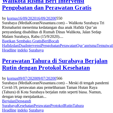
Walikota Risma Beri Intervensi
Pengobatan dan Perawatan Gratis
by
kornus
16/09/2020
16/09/2020
0
550
Surabaya (MediaKoranNusantara.com) – Walikota Surabaya Tri
Rismaharini menerima kedatangan dua anak Hafidz Qur’an
penyandang disabilitas di Rumah Dinas Walikota, Jalan Sedap
Malam Surabaya, Rabu (15/9/2020)....
Bagikan Sembako Gratis
Beri
Bocah
Hafidz
dan
Dua
Intervensi
Pengobatan
Perawatan
Qur’an
risma
Temui
wal
Headline
indeks
Surabaya
Perawatan Tahura di Surabaya Berjalan
Rutin dengan Protokol Kesehatan
by
kornus
09/07/2020
09/07/2020
0
566
Surabaya (MediaKoranNusantara.com) – Meski di tengah pandemi
Covid-19, perawatan atau pemeliharaan Taman Hutan Raya
(Tahura) di Kota Surabaya berjalan rutin seperti biasa. Namun,
dengan tetap menjalankan...
Berjalan
Dengan
di
Surabaya
Kesehatan
Perawatan
Protokol
Rutin
Tahura
Headline
indeks
Surabaya