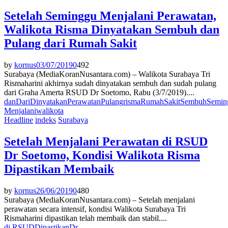
Setelah Seminggu Menjalani Perawatan,
Walikota Risma Dinyatakan Sembuh dan
Pulang dari Rumah Sakit
by
kornus
03/07/2019
0
492
Surabaya (MediaKoranNusantara.com) – Walikota Surabaya Tri
Rismaharini akhirnya sudah dinyatakan sembuh dan sudah pulang
dari Graha Amerta RSUD Dr Soetomo, Rabu (3/7/2019)....
dan
Dari
Dinyatakan
Perawatan
Pulang
risma
Rumah
Sakit
Sembuh
Semin
Menjalani
walikota
Headline
indeks
Surabaya
Setelah Menjalani Perawatan di RSUD
Dr Soetomo, Kondisi Walikota Risma
Dipastikan Membaik
by
kornus
26/06/2019
0
480
Surabaya (MediaKoranNusantara.com) – Setelah menjalani
perawatan secara intensif, kondisi Walikota Surabaya Tri
Rismaharini dipastikan telah membaik dan stabil....
di RSUD
Dipastikan
Dr