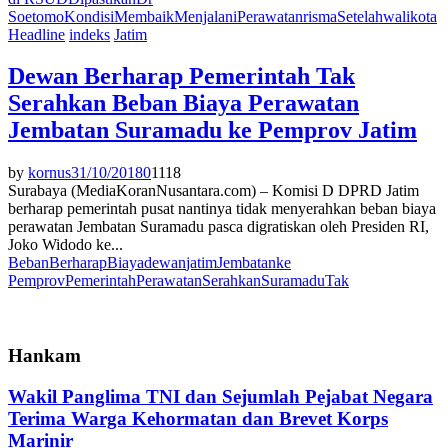
Soetomo
Kondisi
Membaik
Menjalani
Perawatan
risma
Setelah
walikota
Headline
indeks
Jatim
Dewan Berharap Pemerintah Tak
Serahkan Beban Biaya Perawatan
Jembatan Suramadu ke Pemprov Jatim
by
kornus
31/10/2018
0
1118
Surabaya (MediaKoranNusantara.com) – Komisi D DPRD Jatim
berharap pemerintah pusat nantinya tidak menyerahkan beban biaya
perawatan Jembatan Suramadu pasca digratiskan oleh Presiden RI,
Joko Widodo ke...
Beban
Berharap
Biaya
dewan
jatim
Jembatan
ke
Pemprov
Pemerintah
Perawatan
Serahkan
Suramadu
Tak
Hankam
Wakil Panglima TNI dan Sejumlah Pejabat Negara
Terima Warga Kehormatan dan Brevet Korps
Marinir