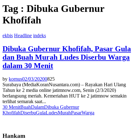
Tag : Dibuka Gubernur
Khofifah
ekbis
Headline
indeks
Dibuka Gubernur Khofifah, Pasar Gula
dan Buah Murah Ludes Diserbu Warga
dalam 30 Menit
by
kornus
02/03/2020
0
825
Surabaya (MediaKoranNusantara.com) – Rayakan Hari Ulang
Tahun ke 2 media online jatimnow.com, Senin (2/3/2020)
berlangsung meriah. Kemeriahan HUT ke 2 jatimnow semakin
terlihat semarak saat...
30 Menit
Buah
Dalam
Dibuka Gubernur
Khofifah
Diserbu
Gula
Ludes
Murah
Pasar
Warga
Hankam