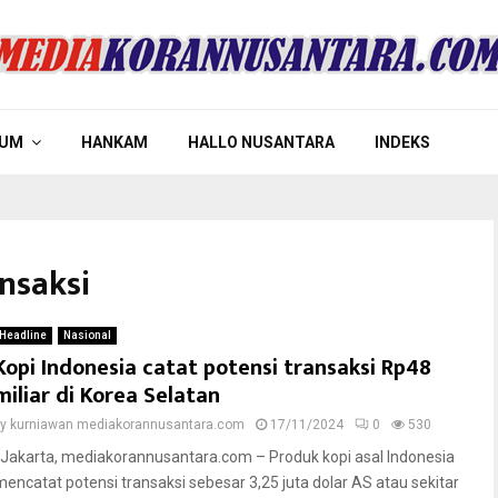
UM
HANKAM
HALLO NUSANTARA
INDEKS
ansaksi
Headline
Nasional
Kopi Indonesia catat potensi transaksi Rp48
miliar di Korea Selatan
by
kurniawan mediakorannusantara.com
17/11/2024
0
530
Jakarta, mediakorannusantara.com – Produk kopi asal Indonesia
mencatat potensi transaksi sebesar 3,25 juta dolar AS atau sekitar