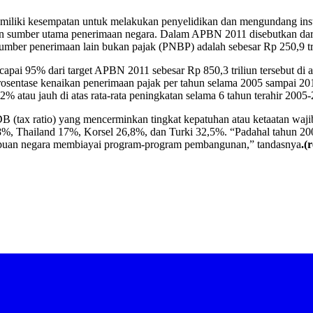
liki kesempatan untuk melakukan penyelidikan dan mengundang instan
umber utama penerimaan negara. Dalam APBN 2011 disebutkan dari tot
sumber penerimaan lain bukan pajak (PNBP) adalah sebesar Rp 250,9 tri
pai 95% dari target APBN 2011 sebesar Rp 850,3 triliun tersebut di at
osentase kenaikan penerimaan pajak per tahun selama 2005 sampai 2011
% atau jauh di atas rata-rata peningkatan selama 6 tahun terahir 2005
B (tax ratio) yang mencerminkan tingkat kepatuhan atau ketaatan waji
, Thailand 17%, Korsel 26,8%, dan Turki 32,5%. “Padahal tahun 2004 
puan negara membiayai program-program pembangunan,” tandasnya
.(