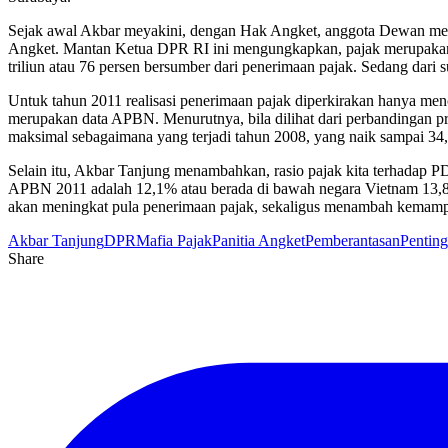
Sejak awal Akbar meyakini, dengan Hak Angket, anggota Dewan memi
Angket. Mantan Ketua DPR RI ini mengungkapkan, pajak merupakan s
triliun atau 76 persen bersumber dari penerimaan pajak. Sedang dari 
Untuk tahun 2011 realisasi penerimaan pajak diperkirakan hanya menca
merupakan data APBN. Menurutnya, bila dilihat dari perbandingan pr
maksimal sebagaimana yang terjadi tahun 2008, yang naik sampai 34,2
Selain itu, Akbar Tanjung menambahkan, rasio pajak kita terhadap PD
APBN 2011 adalah 12,1% atau berada di bawah negara Vietnam 13,8%
akan meningkat pula penerimaan pajak, sekaligus menambah kemam
Akbar Tanjung
DPR
Mafia Pajak
Panitia Angket
Pemberantasan
Penting
Share