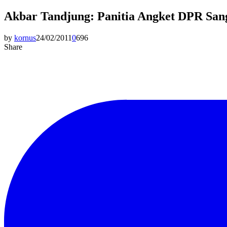
Akbar Tandjung: Panitia Angket DPR Sang
by
kornus
24/02/2011
0
696
Share