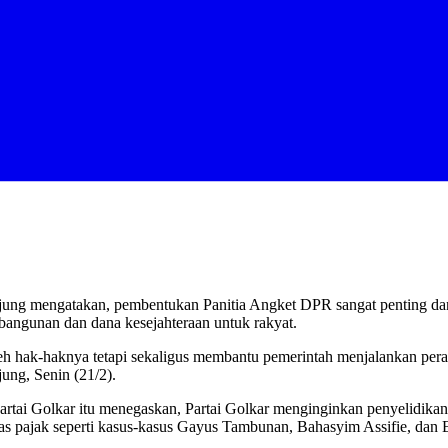
g mengatakan, pembentukan Panitia Angket DPR sangat penting dan s
angunan dan dana kesejahteraan untuk rakyat.
eh hak-haknya tetapi sekaligus membantu pemerintah menjalankan pera
jung, Senin (21/2).
tai Golkar itu menegaskan, Partai Golkar menginginkan penyelidikan 
gas pajak seperti kasus-kasus Gayus Tambunan, Bahasyim Assifie, dan E